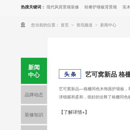
热搜关键词：
现代风背景墙装修
轻奢护墙板背景墙
实
您当前的位置：
首页
资讯频道
新闻中心
>
>
新闻
艺可窝新品 格
中心
头 条
艺可窝新品—格栅同色木饰面护墙板，
品牌动态
泽细腻和柔和，很好的诠释了格栅同色
【了解详情+】
装修知识