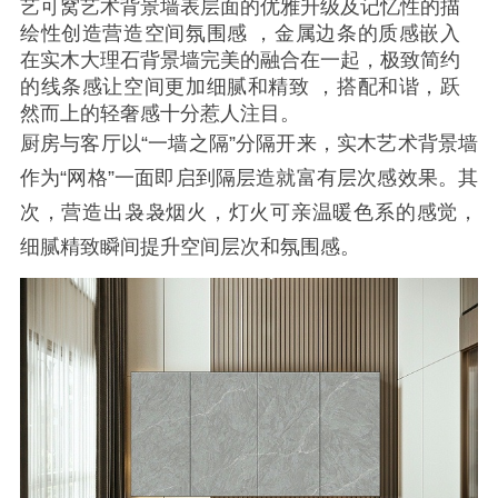
艺可窝艺术背景墙表层面的优雅升级及记忆性的描
绘性创造营造空间氛围感 ，金属边条的质感嵌入
在实木大理石背景墙完美的融合在一起，极致简约
的线条感让空间更加细腻和精致 ，搭配和谐，跃
然而上的轻奢感十分惹人注目。
厨房与客厅以“一墙之隔”分隔开来，实木艺术背景墙
作为“网格”一面即启到隔层造就富有层次感效果。其
次，营造出袅袅烟火，灯火可亲温暖色系的感觉，
细腻精致瞬间提升空间层次和氛围感。