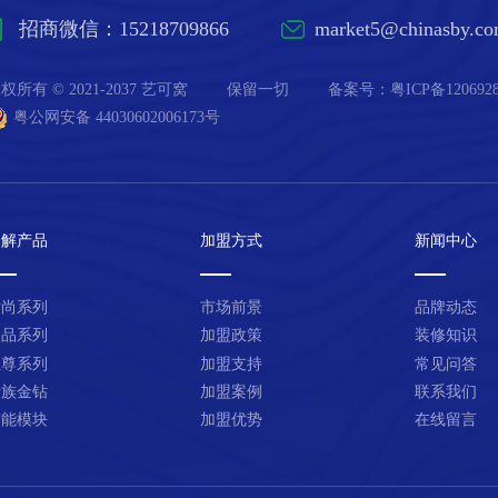
招商微信：15218709866
market5@chinasby.c
权所有 © 2021-2037 艺可窝
保留一切
备案号：
粤ICP备120692
粤公网安备 44030602006173号
了解产品
加盟方式
新闻中心
时尚系列
市场前景
品牌动态
臻品系列
加盟政策
装修知识
至尊系列
加盟支持
常见问答
贵族金钻
加盟案例
联系我们
智能模块
加盟优势
在线留言