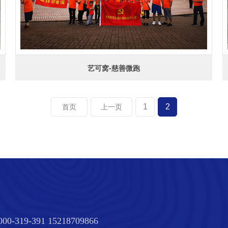
艺可窝-慈善微跑
1
2
首页
上一页
000-319-391 15218709866