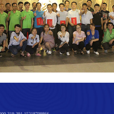
000-319-391 15218709866