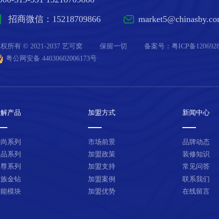
招商微信：15218709866
market5@chinasby.c
权所有 © 2021-2037 艺可窝
保留一切
备案号：
粤ICP备120692
粤公网安备 44030602006173号
了解产品
加盟方式
新闻中心
时尚系列
市场前景
品牌动态
臻品系列
加盟政策
装修知识
至尊系列
加盟支持
常见问答
贵族金钻
加盟案例
联系我们
智能模块
加盟优势
在线留言